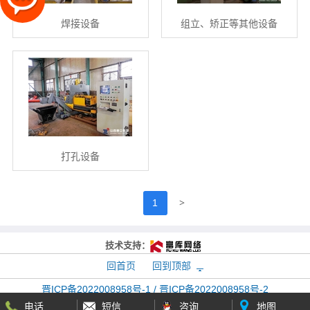
焊接设备
组立、矫正等其他设备
打孔设备
>
1
技术支持：
回首页
回到顶部
晋ICP备2022008958号-1 / 晋ICP备2022008958号-2
版权所有：
泰立钢结构
电话
短信
咨询
地图